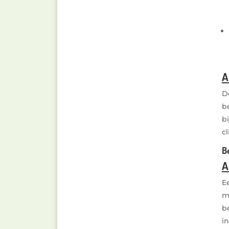
A
D
b
b
c
B
A
E
m
b
i