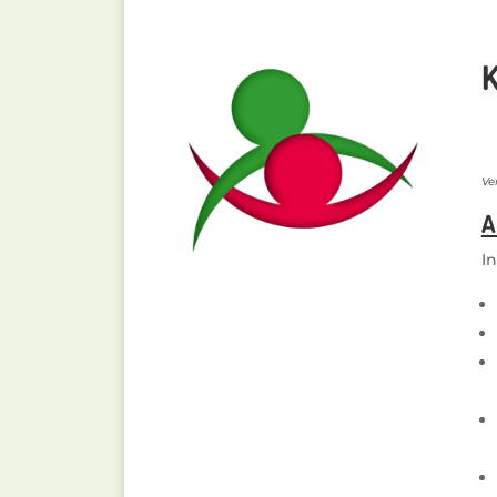
K
Ve
A
I