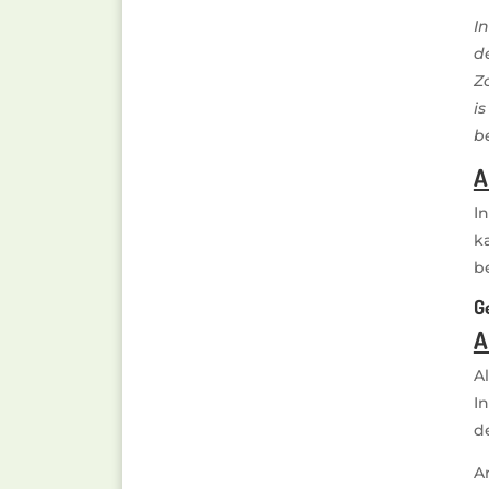
I
d
Z
i
b
A
I
k
b
G
A
A
I
d
A