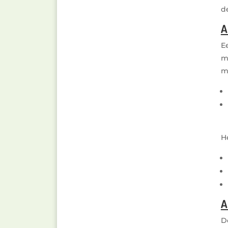
d
A
E
m
m
H
A
D