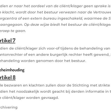
ndien er naar het oordeel van de cliënt/klager geen sprake 
e klacht, wordt door het bestuur verwezen naar de Vertrou
orgcentra of een extern bureau ingeschakeld, waarmee de S
s aangegaan. Op deze wijze biedt het bestuur de cliënt/klag
eroep te gaan.
rtikel 7
ndien de cliënt/klager zich voor-of tijdens de behandeling van
antonrechter of een andere burgerlijk rechter heeft gewend, z
ehandeling worden genomen door het bestuur.
eheimhouding
rtikel 8
lle bezwaren en klachten zullen door de Stichting met strik
ndien het noodzakelijk wordt geacht bij derden informatie in
e cliënt/klager worden gevraagd.
rchivering