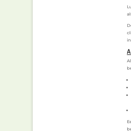
L
a
D
c
i
A
A
b
E
b