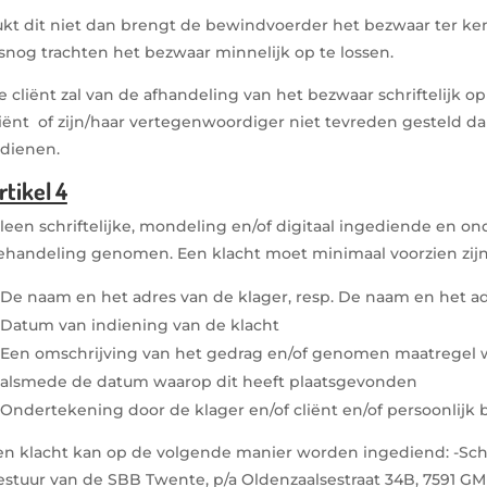
ukt dit niet dan brengt de bewindvoerder het bezwaar ter ken
lsnog trachten het bezwaar minnelijk op te lossen.
e cliënt zal van de afhandeling van het bezwaar schriftelijk 
liënt of zijn/haar vertegenwoordiger niet tevreden gesteld da
ndienen.
rtikel 4
lleen schriftelijke, mondeling en/of digitaal ingediende en 
ehandeling genomen. Een klacht moet minimaal voorzien zij
De naam en het adres van de klager, resp. De naam en het ad
Datum van indiening van de klacht
Een omschrijving van het gedrag en/of genomen maatregel w
alsmede de datum waarop dit heeft plaatsgevonden
Ondertekening door de klager en/of cliënt en/of persoonlijk 
en klacht kan op de volgende manier worden ingediend: -Schri
estuur van de SBB Twente, p/a Oldenzaalsestraat 34B, 7591 G